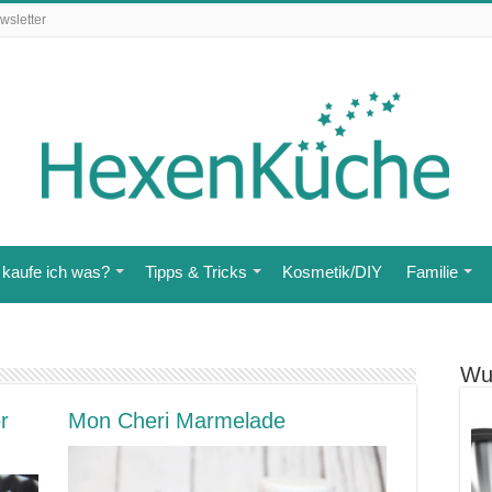
wsletter
kaufe ich was?
Tipps & Tricks
Kosmetik/DIY
Familie
Wu
r
Mon Cheri Marmelade