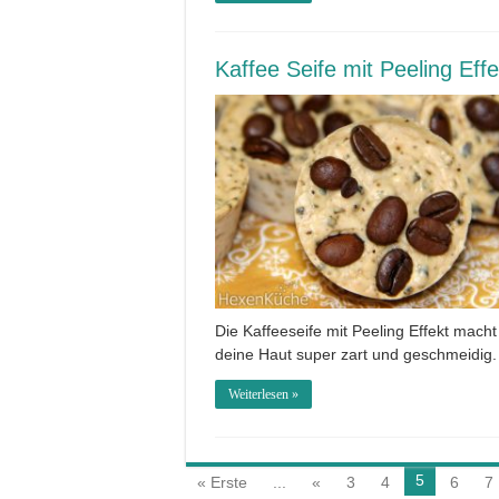
Kaffee Seife mit Peeling Effe
Die Kaffeeseife mit Peeling Effekt macht
deine Haut super zart und geschmeidig
Weiterlesen »
5
« Erste
...
«
3
4
6
7