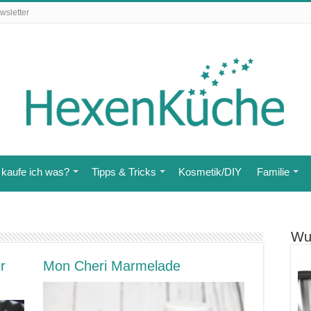
wsletter
kaufe ich was?
Tipps & Tricks
Kosmetik/DIY
Familie
Wu
r
Mon Cheri Marmelade