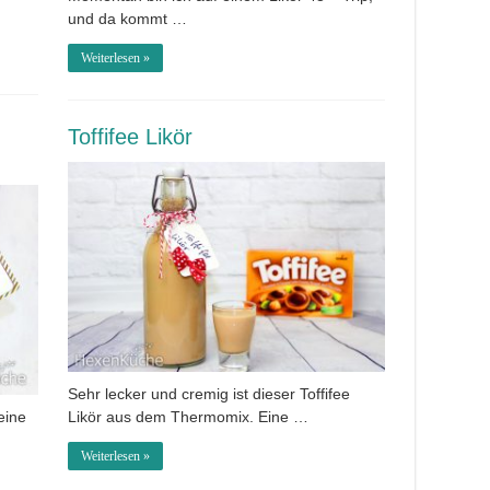
und da kommt …
Weiterlesen »
Toffifee Likör
Sehr lecker und cremig ist dieser Toffifee
eine
Likör aus dem Thermomix. Eine …
Weiterlesen »