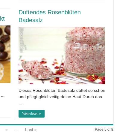
Duftendes Rosenblüten
kt
Badesalz
Dieses Rosenblüten Badesalz duftet so schön
. …
und pflegt gleichzeitig deine Haut.Durch das
…
Weiterlesen »
»
...
Last »
Page 5 of 8