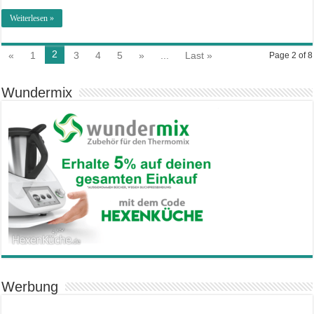
Weiterlesen »
2
«
1
3
4
5
»
...
Last »
Page 2 of 8
Wundermix
Werbung