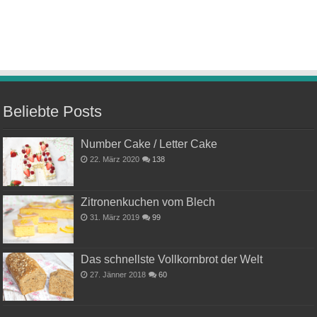
Beliebte Posts
Number Cake / Letter Cake
22. März 2020
138
Zitronenkuchen vom Blech
31. März 2019
99
Das schnellste Vollkornbrot der Welt
27. Jänner 2018
60