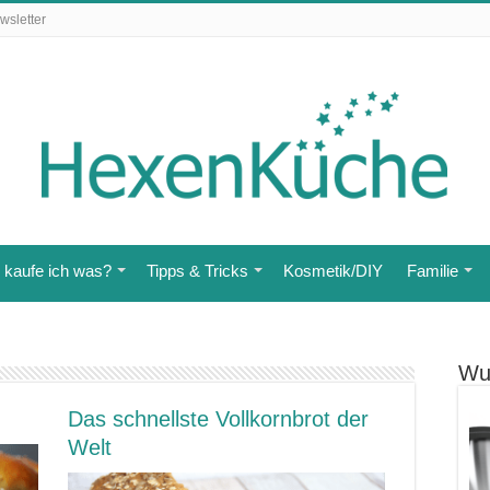
wsletter
kaufe ich was?
Tipps & Tricks
Kosmetik/DIY
Familie
Wu
Das schnellste Vollkornbrot der
Welt