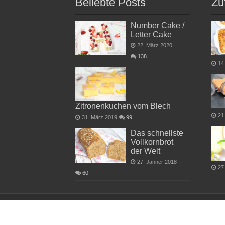
Beliebte Posts
Zu
Number Cake /
Letter Cake
22. März 2020
138
14
Zitronenkuchen vom Blech
21
31. März 2019
99
Das schnellste
Vollkornbrot
der Welt
27. Jänner 2018
27
60
copyright by dieHexenkueche.de 2026