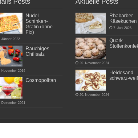
falls Posts
Aktuelle Posts
Nudel-
Rhabarber-
Schinken-
Käsekuchen
Gratin (ohne
7. Juni 2026
Fix)
. Jänner 2022
Quark-
Stollenkonfe
Rauchiges
Chilisalz
20. November 2024
. November 2019
Heidesand
schwarz-wei
Cosmopolitan
20. November 2024
. Dezember 2021