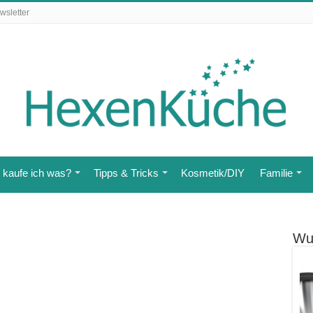
wsletter
kaufe ich was?
Tipps & Tricks
Kosmetik/DIY
Familie
Wu