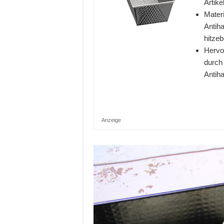
Artik
Materi
Antiha
hitzeb
Hervo
durch
Antih
Anzeige