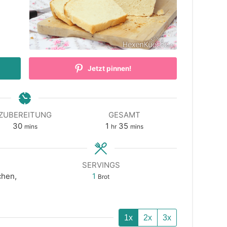
Jetzt pinnen!
ZUBEREITUNG
GESAMT
minutes
hour
minutes
30
1
35
mins
hr
mins
SERVINGS
chen,
1
Brot
1x
2x
3x