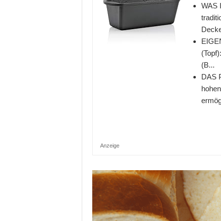
WAS I
tradit
Decke
EIGEN
(Topf)
(B...
DAS P
hohen
ermögl
Anzeige