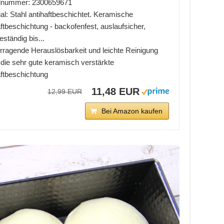
elnummer: 2300659671
al: Stahl antihaftbeschichtet. Keramische
ftbeschichtung - backofenfest, auslaufsicher,
eständig bis...
rragende Herauslösbarkeit und leichte Reinigung
 die sehr gute keramisch verstärkte
aftbeschichtung
11,48 EUR
12,99 EUR
Bei Amazon kaufen