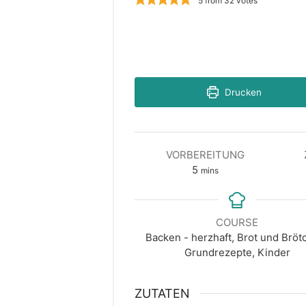
5
from
32
votes
Drucken
VORBEREITUNG
minutes
5
mins
COURSE
Backen - herzhaft, Brot und Bröt
Grundrezepte, Kinder
ZUTATEN