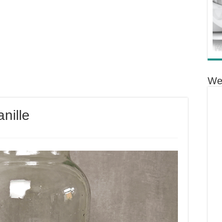
We
nille