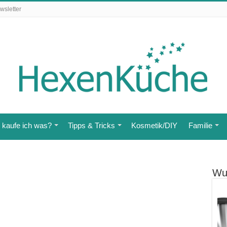
wsletter
kaufe ich was?
Tipps & Tricks
Kosmetik/DIY
Familie
Wu