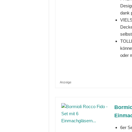
Desig
dank 
VIELS
Deckel
selbs
TOLLE
könne
oder m
Anzeige
Bormio
Einmac
6er Se