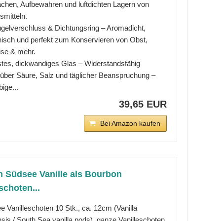
chen, Aufbewahren und luftdichten Lagern von
smitteln.
ügelverschluss & Dichtungsring – Aromadicht,
nisch und perfekt zum Konservieren von Obst,
e & mehr.
tes, dickwandiges Glas – Widerstandsfähig
über Säure, Salz und täglicher Beanspruchung –
bige...
39,65 EUR
Bei Amazon kaufen
n Südsee Vanille als Bourbon
schoten...
 Vanilleschoten 10 Stk., ca. 12cm (Vanilla
nsis / South Sea vanilla pods), ganze Vanilleschoten