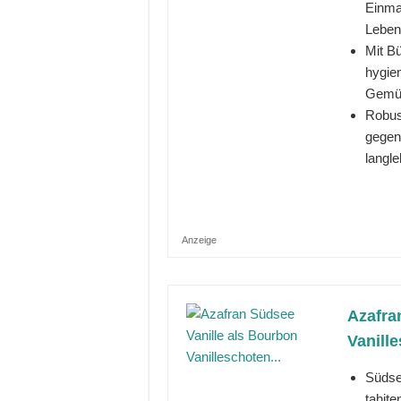
Einma
Leben
Mit B
hygie
Gemüs
Robus
gegen
langle
Anzeige
Azafra
Vanille
Südsee
tahite