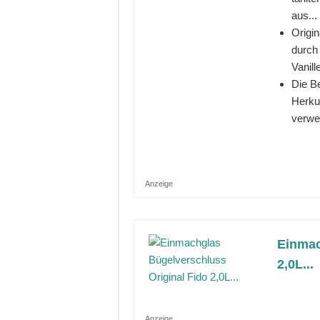
aus...
Origi
durch 
Vanille
Die B
Herkun
verwe
Anzeige
Einmac
2,0L...
Anzeige