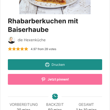
Rhabarberkuchen mit
Baiserhaube
die Hexenküche
4.97
from
28
votes
Drucken
Jetzt pinnen!
VORBEREITUNG
BACKZEIT
GESAMT
minutes
minutes
hour
minutes
20
mins
50
mins
1
hr
10
mins