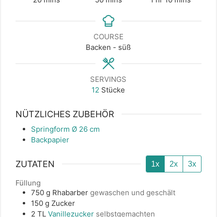
COURSE
Backen - süß
SERVINGS
12
Stücke
NÜTZLICHES ZUBEHÖR
Springform Ø 26 cm
Backpapier
ZUTATEN
1x
2x
3x
Füllung
750
g
Rhabarber
gewaschen und geschält
150
g
Zucker
2
TL
Vanillezucker
selbstgemachten