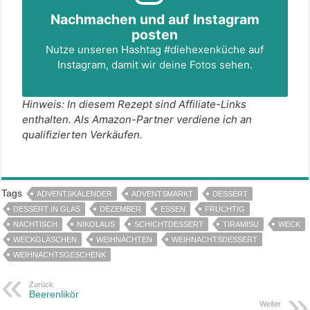
Nachmachen und auf Instagram
posten
Nutze unseren Hashtag
#diehexenküche
auf
Instagram, damit wir deine Fotos sehen.
Hinweis: In diesem Rezept sind Affiliate-Links
enthalten. Als Amazon-Partner verdiene ich an
qualifizierten Verkäufen.
Tags
ADVENTSKALENDER
ADVENTSMARKT
DESSERT
DESSERT IN GLAS
DEZEMBER
ESSEN
FRUCHTIG
NACHTISCH
NIKOLAUS
SCHICHTDESSERT
TIRAMISU
WECK
WECKGLÄSCHEN
WEIHNACHTEN
WEIHNACHTSDESSERT
WEIHNACHTSGESCHENK
Zurück
Beerenlikör
Weiter