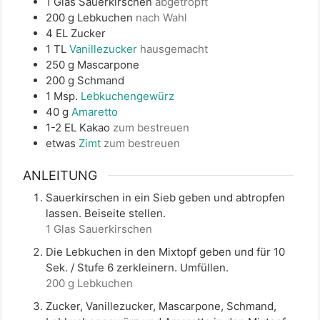
1
Glas
Sauerkirschen
abgetropft
200
g
Lebkuchen
nach Wahl
4
EL
Zucker
1
TL
Vanillezucker
hausgemacht
250
g
Mascarpone
200
g
Schmand
1
Msp.
Lebkuchengewürz
40
g
Amaretto
1-2
EL
Kakao
zum bestreuen
etwas
Zimt
zum bestreuen
ANLEITUNG
Sauerkirschen in ein Sieb geben und abtropfen
lassen. Beiseite stellen.
1 Glas Sauerkirschen
Die Lebkuchen in den Mixtopf geben und für 10
Sek. / Stufe 6 zerkleinern. Umfüllen.
200 g Lebkuchen
Zucker, Vanillezucker, Mascarpone, Schmand,