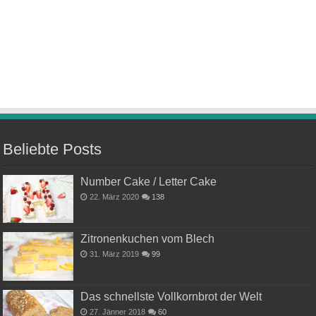
Beliebte Posts
Number Cake / Letter Cake
22. März 2020
138
Zitronenkuchen vom Blech
31. März 2019
99
Das schnellste Vollkornbrot der Welt
27. Jänner 2018
60