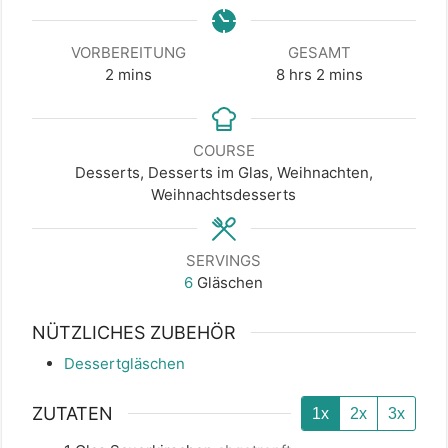
VORBEREITUNG
GESAMT
minutes
hours
minutes
2
mins
8
hrs
2
mins
COURSE
Desserts, Desserts im Glas, Weihnachten,
Weihnachtsdesserts
SERVINGS
6
Gläschen
NÜTZLICHES ZUBEHÖR
Dessertgläschen
ZUTATEN
1x
2x
3x