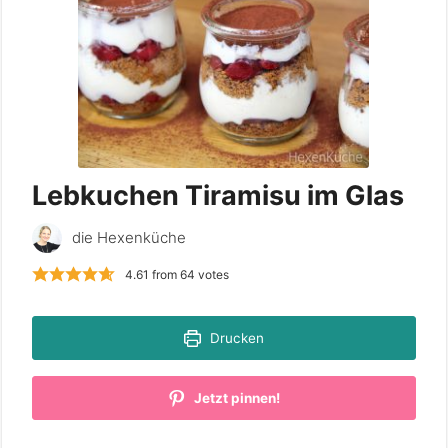
Lebkuchen Tiramisu im Glas
die Hexenküche
4.61
from
64
votes
Drucken
Jetzt pinnen!