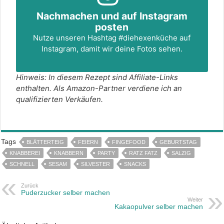
Nachmachen und auf Instagram
posten
Nutze unseren Hashtag
#diehexenküche
auf
Instagram, damit wir deine Fotos sehen.
Hinweis: In diesem Rezept sind Affiliate-Links
enthalten. Als Amazon-Partner verdiene ich an
qualifizierten Verkäufen.
Tags
BLÄTTERTEIG
FEIERN
FINGEFOOD
GEBURTSTAG
KNABBEREI
KNABBERN
PARTY
RATZ FATZ
SALZIG
SCHNELL
SESAM
SILVESTER
SNACKS
Zurück
Puderzucker selber machen
Weiter
Kakaopulver selber machen