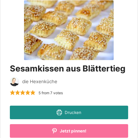
Sesamkissen aus Blättertieg
die Hexenküche
5
from
7
votes
Drucken
Jetzt pinnen!