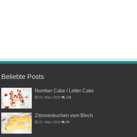
Beliebte Posts
Number Cake / Letter Cake
22. März 2020
138
Zitronenkuchen vom Blech
31. März 2019
99