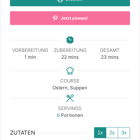
Jetzt pinnen!
VORBEREITUNG
ZUBEREITUNG
GESAMT
minute
minutes
minutes
1
min
22
mins
23
mins
COURSE
Ostern, Suppen
SERVINGS
6
Portionen
ZUTATEN
1x
2x
3x