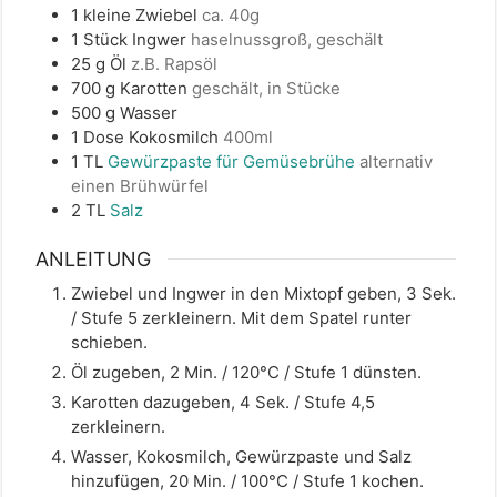
1
kleine
Zwiebel
ca. 40g
1
Stück
Ingwer
haselnussgroß, geschält
25
g
Öl
z.B. Rapsöl
700
g
Karotten
geschält, in Stücke
500
g
Wasser
1
Dose
Kokosmilch
400ml
1
TL
Gewürzpaste für Gemüsebrühe
alternativ
einen Brühwürfel
2
TL
Salz
ANLEITUNG
Zwiebel und Ingwer in den Mixtopf geben, 3 Sek.
/ Stufe 5 zerkleinern. Mit dem Spatel runter
schieben.
Öl zugeben, 2 Min. / 120°C / Stufe 1 dünsten.
Karotten dazugeben, 4 Sek. / Stufe 4,5
zerkleinern.
Wasser, Kokosmilch, Gewürzpaste und Salz
hinzufügen, 20 Min. / 100°C / Stufe 1 kochen.