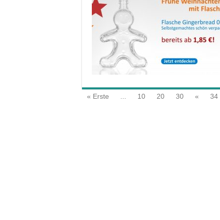
« Erste
...
10
20
30
«
34