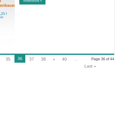
Weiterlesen »
36
35
37
38
»
40
...
Page 36 of 44
Last »