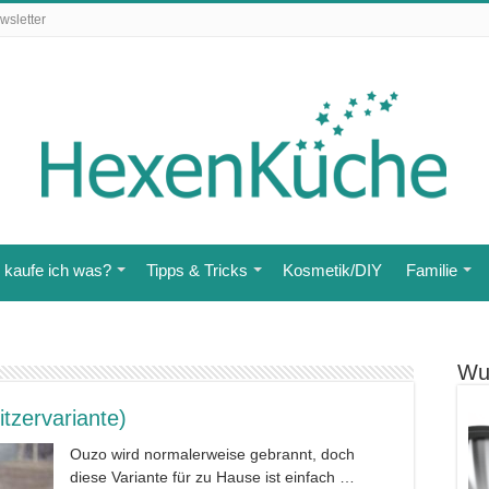
wsletter
kaufe ich was?
Tipps & Tricks
Kosmetik/DIY
Familie
Wu
tzervariante)
Ouzo wird normalerweise gebrannt, doch
diese Variante für zu Hause ist einfach …