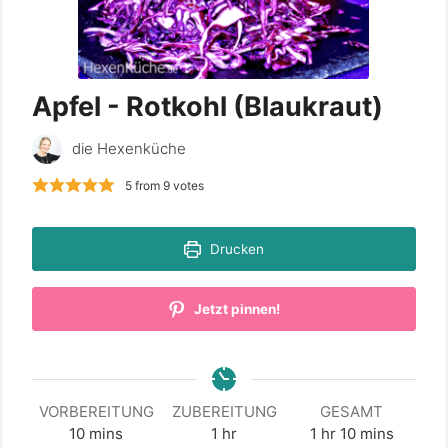
Apfel - Rotkohl (Blaukraut)
die Hexenküche
5
from
9
votes
Drucken
Jetzt pinnen!
VORBEREITUNG
ZUBEREITUNG
GESAMT
minutes
hour
hour
minutes
10
mins
1
hr
1
hr
10
mins