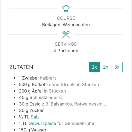
COURSE
Beilagen, Weihnachten
SERVINGS
4
Portionen
ZUTATEN
1x
2x
3x
1
Zwiebel
halbiert
500
g
Rotkohl
ohne Strunk, in Stücken
200
g
Äpfel
in Stücken
40
g
Schmalz
oder Öl
30
g
Essig
z.B. Balsamico, Rotweinessig...
30
g
Zucker
½
TL
Salz
1
TL
Gewürzpaste
für Gemüsebrühe
150
g
Wasser