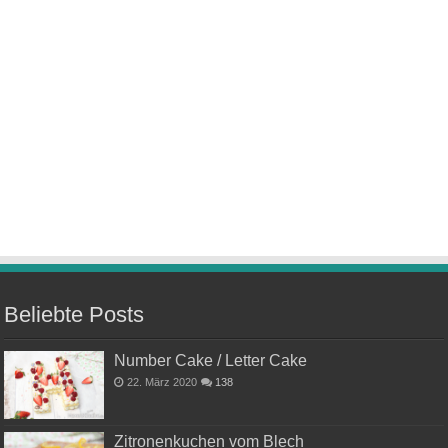
Beliebte Posts
Number Cake / Letter Cake
22. März 2020
138
Zitronenkuchen vom Blech