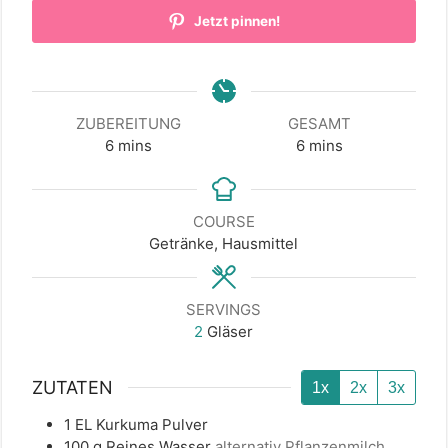
Jetzt pinnen!
ZUBEREITUNG
GESAMT
minutes
minutes
6
mins
6
mins
COURSE
Getränke, Hausmittel
SERVINGS
2
Gläser
ZUTATEN
1x
2x
3x
1
EL
Kurkuma Pulver
100
g
Reines Wasser
alternativ Pflanzenmilch