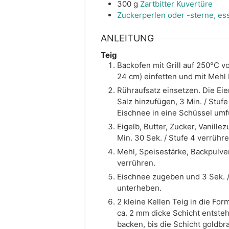
300
g
Zartbitter Kuvertüre
Zuckerperlen oder -sterne, ess
ANLEITUNG
Teig
Backofen mit Grill auf 250°C v
24 cm) einfetten und mit Mehl
Rühraufsatz einsetzen. Die Eie
Salz hinzufügen, 3 Min. / Stuf
Eischnee in eine Schüssel umf
Eigelb, Butter, Zucker, Vanille
Min. 30 Sek. / Stufe 4 verrühre
Mehl, Speisestärke, Backpulver
verrühren.
Eischnee zugeben und 3 Sek. /
unterheben.
2 kleine Kellen Teig in die For
ca. 2 mm dicke Schicht entste
backen, bis die Schicht goldbra