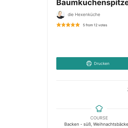
Baumkuchenspitz
die Hexenküche
5
from
12
votes
Drucken
COURSE
Backen - süß, Weihnachtsbäcke