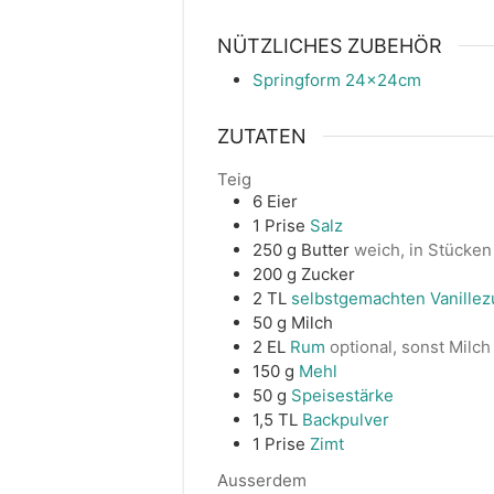
NÜTZLICHES ZUBEHÖR
Springform 24x24cm
ZUTATEN
Teig
6
Eier
1
Prise
Salz
250
g
Butter
weich, in Stücken
200
g
Zucker
2
TL
selbstgemachten Vanillez
50
g
Milch
2
EL
Rum
optional, sonst Milch
150
g
Mehl
50
g
Speisestärke
1,5
TL
Backpulver
1
Prise
Zimt
Ausserdem