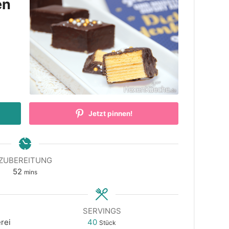
en
Jetzt pinnen!
ZUBEREITUNG
minutes
52
mins
SERVINGS
rei
40
Stück