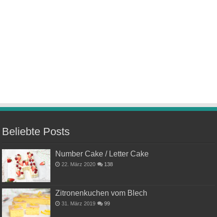
Beliebte Posts
Number Cake / Letter Cake
22. März 2020
138
Zitronenkuchen vom Blech
31. März 2019
99