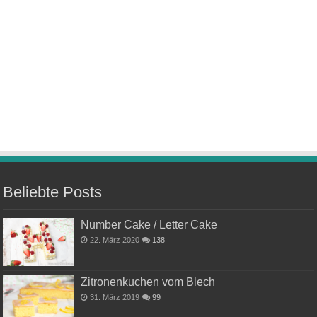
Beliebte Posts
Number Cake / Letter Cake
22. März 2020
138
Zitronenkuchen vom Blech
31. März 2019
99