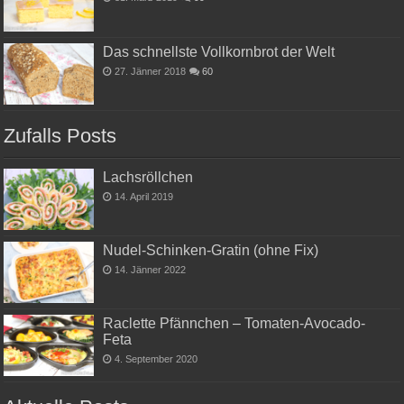
Das schnellste Vollkornbrot der Welt
27. Jänner 2018
60
Zufalls Posts
Lachsröllchen
14. April 2019
Nudel-Schinken-Gratin (ohne Fix)
14. Jänner 2022
Raclette Pfännchen – Tomaten-Avocado-
Feta
4. September 2020