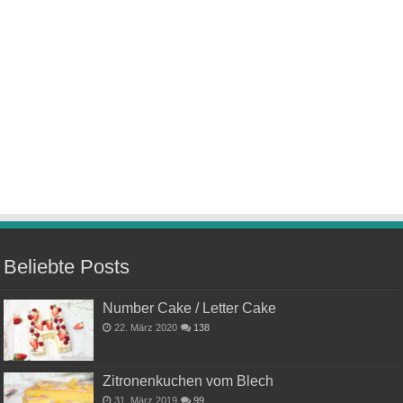
Beliebte Posts
Number Cake / Letter Cake
22. März 2020
138
Zitronenkuchen vom Blech
31. März 2019
99