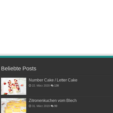
Beliebte Posts
Number Cake / Letter Cake
22. März 2020
138
Zitronenkuchen vom Blech
31. März 2019
99