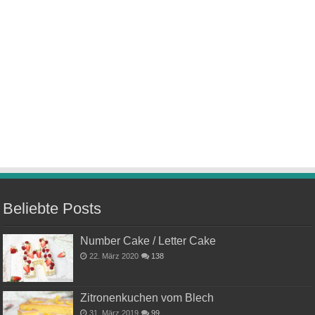
Beliebte Posts
Number Cake / Letter Cake
22. März 2020
138
Zitronenkuchen vom Blech
31. März 2019
99