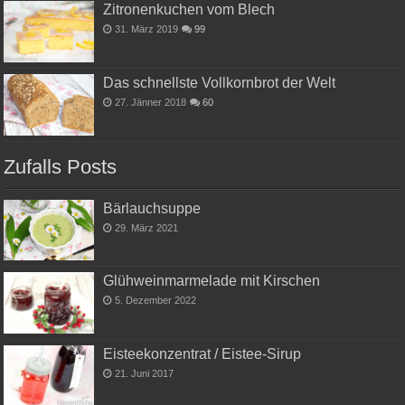
Zitronenkuchen vom Blech
31. März 2019
99
Das schnellste Vollkornbrot der Welt
27. Jänner 2018
60
Zufalls Posts
Bärlauchsuppe
29. März 2021
Glühweinmarmelade mit Kirschen
5. Dezember 2022
Eisteekonzentrat / Eistee-Sirup
21. Juni 2017