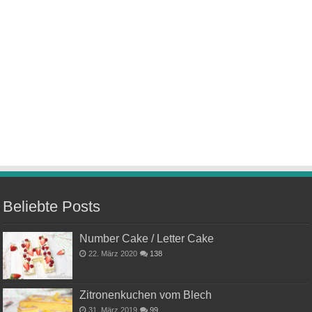
Beliebte Posts
Number Cake / Letter Cake
22. März 2020
138
Zitronenkuchen vom Blech
31. März 2019
99