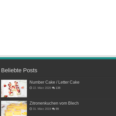
Beliebte Posts
Number Cake / Letter Cake
22. März 2020
138
Zitronenkuchen vom Blech
31. März 2019
99