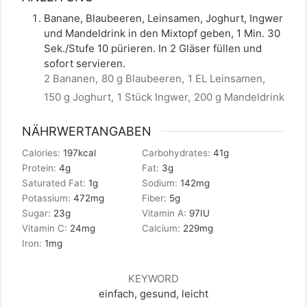
Banane, Blaubeeren, Leinsamen, Joghurt, Ingwer
und Mandeldrink in den Mixtopf geben, 1 Min. 30
Sek./Stufe 10 pürieren. In 2 Gläser füllen und
sofort servieren.
2 Bananen,
80 g Blaubeeren,
1 EL Leinsamen,
150 g Joghurt,
1 Stück Ingwer,
200 g Mandeldrink
NÄHRWERTANGABEN
Calories:
197
kcal
Carbohydrates:
41
g
Protein:
4
g
Fat:
3
g
Saturated Fat:
1
g
Sodium:
142
mg
Potassium:
472
mg
Fiber:
5
g
Sugar:
23
g
Vitamin A:
97
IU
Vitamin C:
24
mg
Calcium:
229
mg
Iron:
1
mg
KEYWORD
einfach, gesund, leicht