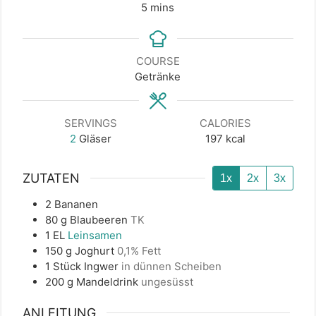
minutes
5
mins
COURSE
Getränke
SERVINGS
CALORIES
2
Gläser
197
kcal
ZUTATEN
1x
2x
3x
2
Bananen
80
g
Blaubeeren
TK
1
EL
Leinsamen
150
g
Joghurt
0,1% Fett
1
Stück
Ingwer
in dünnen Scheiben
200
g
Mandeldrink
ungesüsst
ANLEITUNG