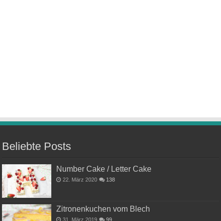
Beliebte Posts
Number Cake / Letter Cake
22. März 2020
138
Zitronenkuchen vom Blech
31. März 2019
99