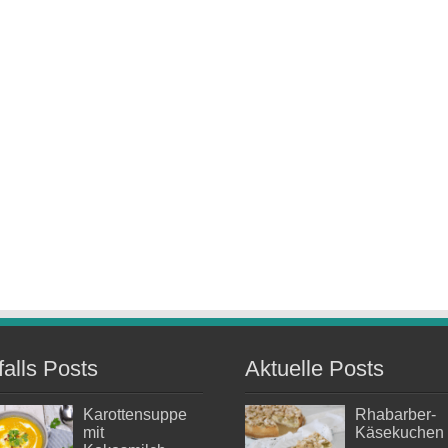
falls Posts
Aktuelle Posts
Karottensuppe
Rhabarber-
mit
Käsekuchen