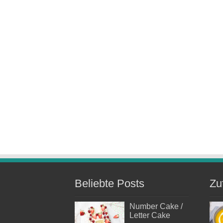
Beliebte Posts
Zu
Number Cake /
Letter Cake