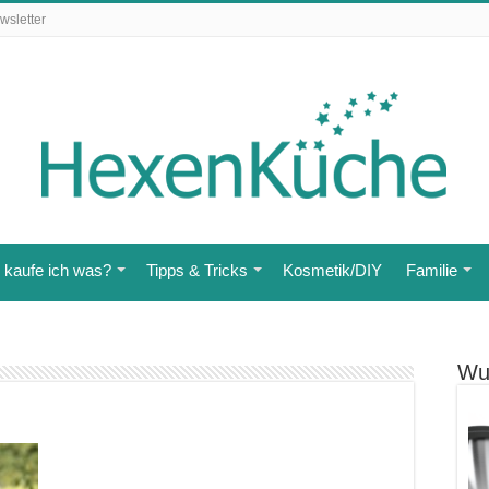
wsletter
kaufe ich was?
Tipps & Tricks
Kosmetik/DIY
Familie
Wu