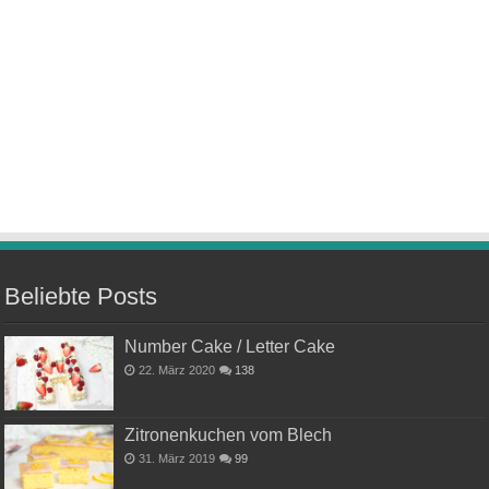
Beliebte Posts
Number Cake / Letter Cake
22. März 2020
138
Zitronenkuchen vom Blech
31. März 2019
99