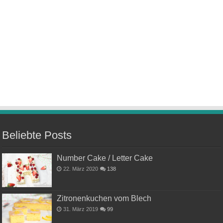
Beliebte Posts
Number Cake / Letter Cake
22. März 2020
138
Zitronenkuchen vom Blech
31. März 2019
99