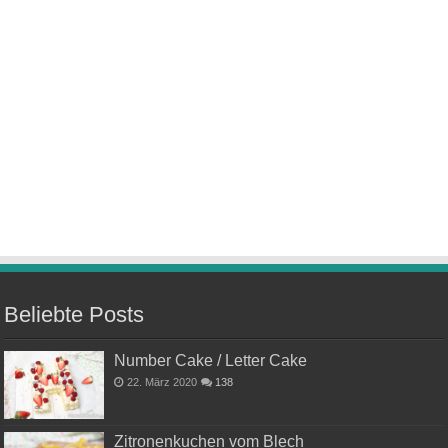
Beliebte Posts
Number Cake / Letter Cake
22. März 2020
138
Zitronenkuchen vom Blech