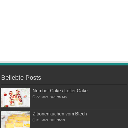
Beliebte Posts
Number Cake / Letter Cake
22. März 2020
138
Zitronenkuchen vom Blech
31. März 2019
99