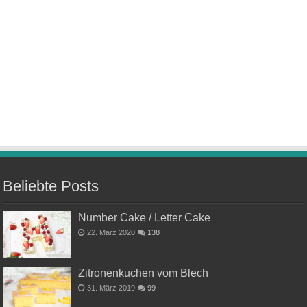
Beliebte Posts
Number Cake / Letter Cake
22. März 2020
138
Zitronenkuchen vom Blech
31. März 2019
99