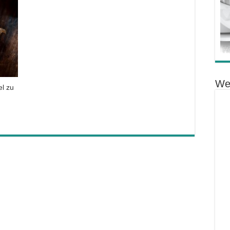
We
el zu