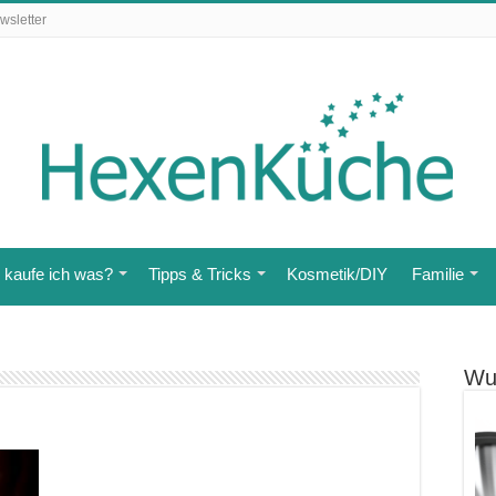
wsletter
kaufe ich was?
Tipps & Tricks
Kosmetik/DIY
Familie
Wu