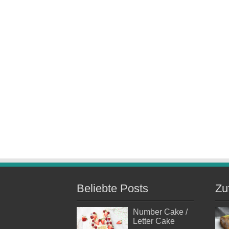
Beliebte Posts
Zu
Number Cake /
Letter Cake