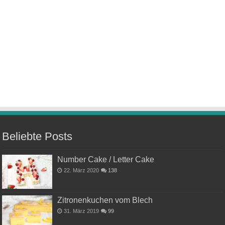
Beliebte Posts
Number Cake / Letter Cake
22. März 2020
138
Zitronenkuchen vom Blech
31. März 2019
99