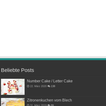
Beliebte Posts
Number Cake / Letter Cake
22. März 2020
138
Zitronenkuchen vom Blech
31. März 2019
99