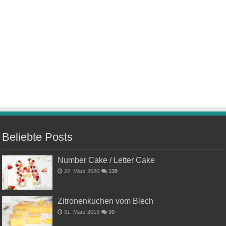
Beliebte Posts
Number Cake / Letter Cake
22. März 2020
138
Zitronenkuchen vom Blech
31. März 2019
99