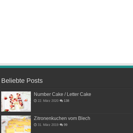
Beliebte Posts
Number Cake / Letter Cake
22. März 2020
138
Zitronenkuchen vom Blech
31. März 2019
99