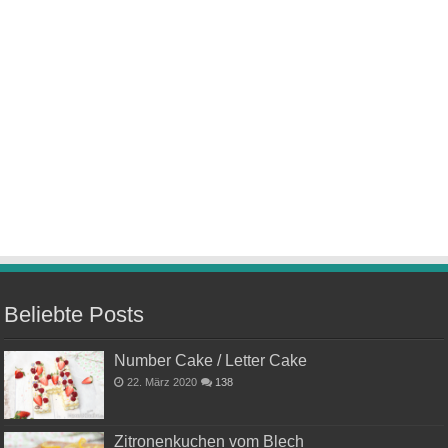
Beliebte Posts
Number Cake / Letter Cake
22. März 2020
138
Zitronenkuchen vom Blech