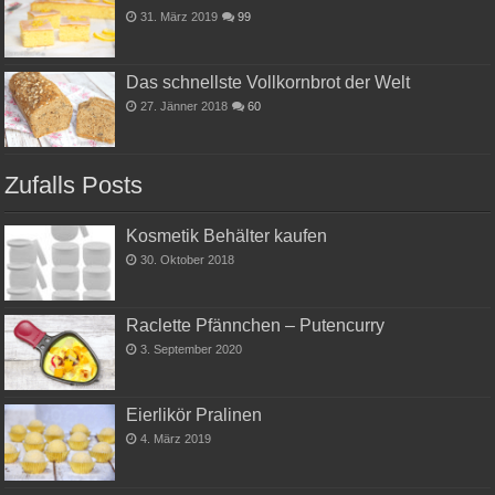
31. März 2019
99
Das schnellste Vollkornbrot der Welt
27. Jänner 2018
60
Zufalls Posts
Kosmetik Behälter kaufen
30. Oktober 2018
Raclette Pfännchen – Putencurry
3. September 2020
Eierlikör Pralinen
4. März 2019