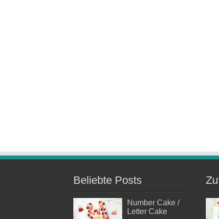
Beliebte Posts
Zu
Number Cake /
Letter Cake