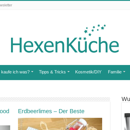
wsletter
kaufe ich was?
Tipps & Tricks
Kosmetik/DIY
Familie
Wu
Food
Erdbeerlimes – Der Beste