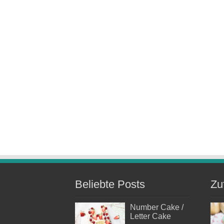
Beliebte Posts
Zu
Number Cake /
Letter Cake