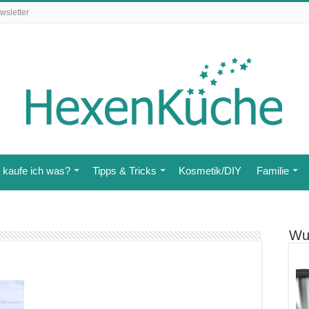
wsletter
kaufe ich was?
Tipps & Tricks
Kosmetik/DIY
Familie
Wu