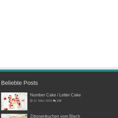
Beliebte Posts
Number Cake / Letter Cake
22. März 2020
138
Zitronenkuchen vom Blech