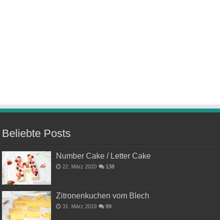
Beliebte Posts
Number Cake / Letter Cake
22. März 2020
138
Zitronenkuchen vom Blech
31. März 2019
99