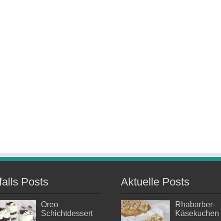
falls Posts
Aktuelle Posts
Oreo
Rhabarber-
Schichtdessert
Käsekuchen