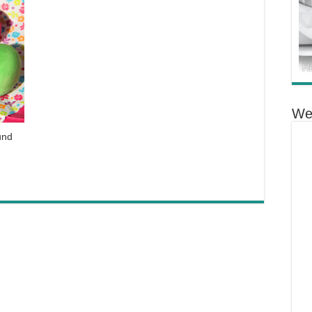
We
und