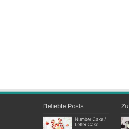
Beliebte Posts
Zu
Number Cake /
Letter Cake