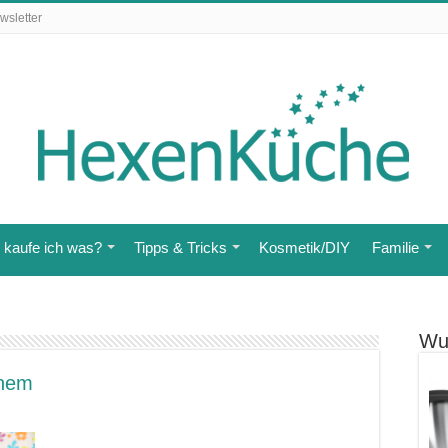
wsletter
kaufe ich was?
Tipps & Tricks
Kosmetik/DIY
Familie
Wu
inem