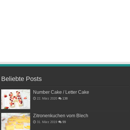
Beliebte Posts
Number Cake / Letter Cake
22. März 2020
138
Zitronenkuchen vom Blech
31. März 2019
99