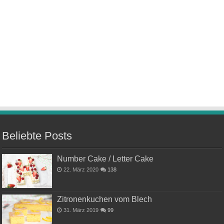
Beliebte Posts
Number Cake / Letter Cake
22. März 2020
138
Zitronenkuchen vom Blech
31. März 2019
99