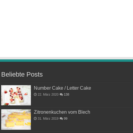
Beliebte Posts
Number Cake / Letter Cake
22. März 2020
138
Zitronenkuchen vom Blech
31. März 2019
99