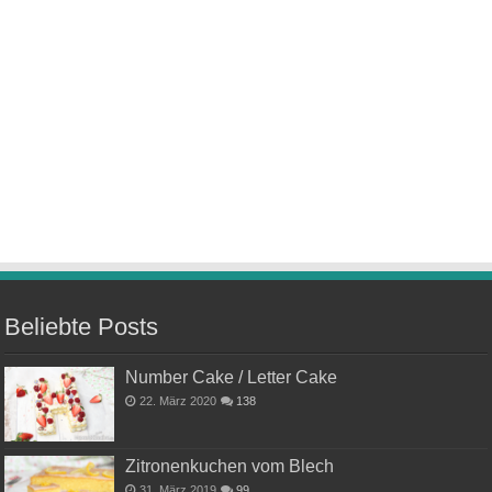
Beliebte Posts
Number Cake / Letter Cake
22. März 2020
138
Zitronenkuchen vom Blech
31. März 2019
99