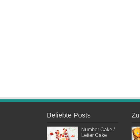
Beliebte Posts
Zu
Number Cake /
Letter Cake