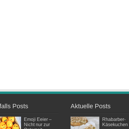
falls Posts
Aktuelle Posts
Emoji Eeier –
Rhabarber-
Nicht nur zur
Käsekuchen