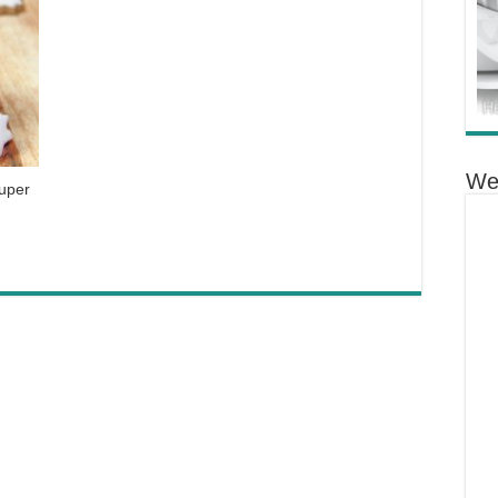
We
super
…