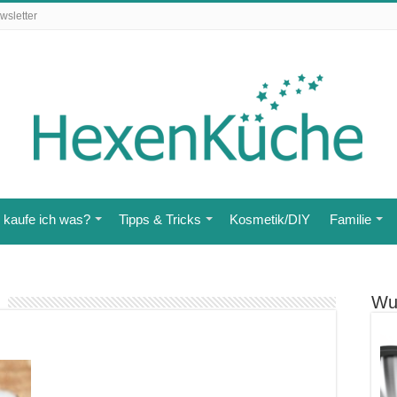
wsletter
kaufe ich was?
Tipps & Tricks
Kosmetik/DIY
Familie
Wu