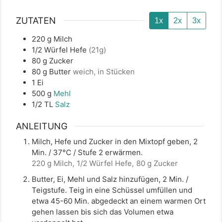
ZUTATEN
1x
2x
3x
220
g
Milch
1/2
Würfel
Hefe
(21g)
80
g
Zucker
80
g
Butter
weich, in Stücken
1
Ei
500
g
Mehl
1/2
TL
Salz
ANLEITUNG
Milch, Hefe und Zucker in den Mixtopf geben, 2
Min. / 37°C / Stufe 2 erwärmen.
220 g Milch,
1/2 Würfel Hefe,
80 g Zucker
Butter, Ei, Mehl und Salz hinzufügen, 2 Min. /
Teigstufe. Teig in eine Schüssel umfüllen und
etwa 45-60 Min. abgedeckt an einem warmen Ort
gehen lassen bis sich das Volumen etwa