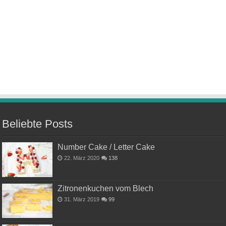
Beliebte Posts
Number Cake / Letter Cake
22. März 2020
138
Zitronenkuchen vom Blech
31. März 2019
99