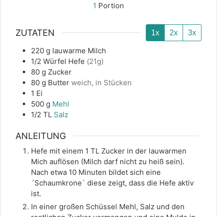
1
Portion
ZUTATEN
1x
2x
3x
220
g
lauwarme Milch
1/2
Würfel
Hefe
(21g)
80
g
Zucker
80
g
Butter
weich, in Stücken
1
Ei
500
g
Mehl
1/2
TL
Salz
ANLEITUNG
Hefe mit einem 1 TL Zucker in der lauwarmen
Mich auflösen (Milch darf nicht zu heiß sein).
Nach etwa 10 Minuten bildet sich eine
´Schaumkrone` diese zeigt, dass die Hefe aktiv
ist.
In einer großen Schüssel Mehl, Salz und den