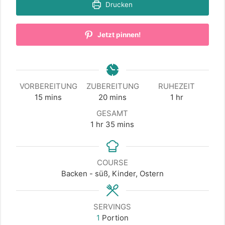
Drucken
Jetzt pinnen!
VORBEREITUNG
ZUBEREITUNG
RUHEZEIT
minutes
minutes
hour
15
mins
20
mins
1
hr
GESAMT
hour
minutes
1
hr
35
mins
COURSE
Backen - süß, Kinder, Ostern
SERVINGS
1
Portion