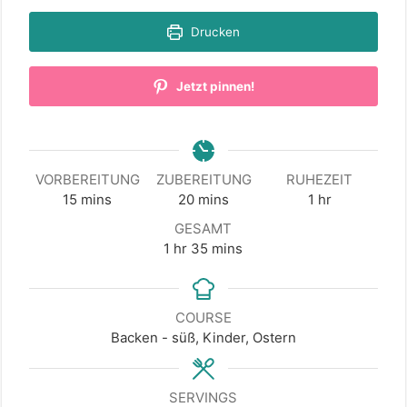
Drucken
Jetzt pinnen!
VORBEREITUNG
ZUBEREITUNG
RUHEZEIT
minutes
minutes
hour
15
mins
20
mins
1
hr
GESAMT
hour
minutes
1
hr
35
mins
COURSE
Backen - süß, Kinder, Ostern
SERVINGS