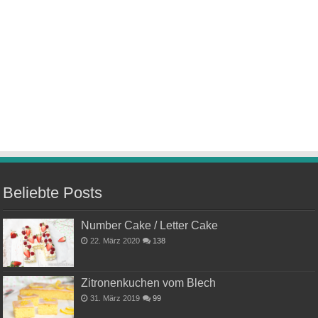
Beliebte Posts
Number Cake / Letter Cake
22. März 2020
138
Zitronenkuchen vom Blech
31. März 2019
99